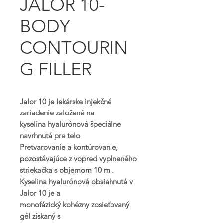
JALOR 10-
BODY
CONTOURIN
G FILLER
Jalor 10 je lekárske injekčné
zariadenie založené na
kyselina hyalurónová špeciálne
navrhnutá pre telo
Pretvarovanie a kontúrovanie,
pozostávajúce z vopred vyplneného
striekačka s objemom 10 ml.
Kyselina hyalurónová obsiahnutá v
Jalor 10 je a
monofázický kohézny zosieťovaný
gél získaný s