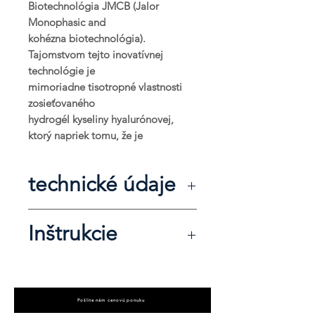
Biotechnológia JMCB (Jalor
Monophasic and
kohézna biotechnológia).
Tajomstvom tejto inovatívnej
technológie je
mimoriadne tisotropné vlastnosti
zosieťovaného
hydrogél kyseliny hyalurónovej,
ktorý napriek tomu, že je
zložených z väčších makromolekúl,
stáva sa viac
technické údaje
kvapalina pod tlakom, potom sa
okamžite vráti do
pôvodná viskozita na konci
Množstvo na injekčnú
10 ml
Inštrukcie
namáhania, v
striekačku
Okrem toho vysoký G-Prime mu
dodáva pozoruhodné
Zadoček
Koncentrácia HA
20 mg/ml
Teľatá
objemové schopnosti.
Konkávne deformácie
Molekulárna sieť, z ktorej tento
Zosieťovanie JMCB
* * * *
Pošlite nám cenovú ponuku
Rekonštrukcia profilu tela
konkrétny