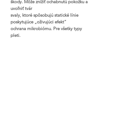
škody. Môže znížiť ochabnutú pokožku a
uvoľniť tvár
svaly, ktoré spôsobujú statické línie
poskytujúce „oživujúci efekt“
ochrana mikrobiómu. Pre všetky typy
pleti.